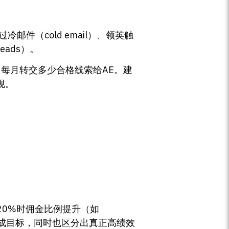
件（cold email）、领英触
leads）。
户、每月转交多少合格线索给AE。建
规。
20%时佣金比例提升（如
完成目标，同时也区分出真正高绩效