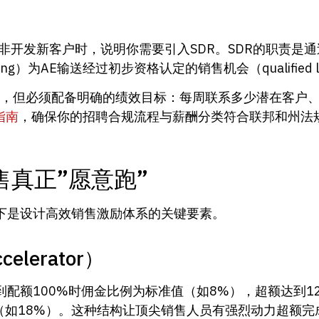
发新客户时，说明你需要引入SDR。SDR的职责是通过冷邮
calling）为AE输送经过初步资格认定的销售机会（qualified 
,000），但必须配备明确的绩效目标：每周联系多少潜在客
指南
，确保你的招聘合规流程与薪酬分类符合联邦和州法
真正”愿意跑”
下是设计高效销售激励体系的关键要素。
lerator）
配额100%时佣金比例为标准值（如8%），超额达到1
区”（如18%）。这种结构让顶尖销售人员有强烈动力超额