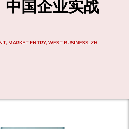
：中国企业实战
NT
,
MARKET ENTRY
,
WEST BUSINESS
,
ZH