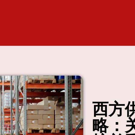
西方
略：