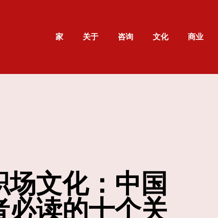
家
关于
咨询
文化
商业
职场文化：中国
者必读的十个关